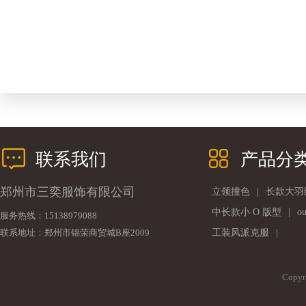
联系我们
产品分
郑州市三奕服饰有限公司
立领撞色
|
长款大羽
中长款小 O 版型
|
o
服务热线：15138979088
联系地址：郑州市锦荣商贸城B座2009
工装风派克服
|
Copy