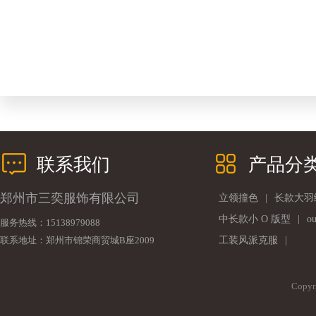
联系我们
产品分
郑州市三奕服饰有限公司
立领撞色
|
长款大羽
中长款小 O 版型
|
o
服务热线：15138979088
联系地址：郑州市锦荣商贸城B座2009
工装风派克服
|
Copy