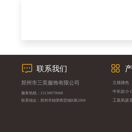
联系我们
郑州市三奕服饰有限公司
立领撞色
中长款小 
服务热线：15138979088
联系地址：郑州市锦荣商贸城B座2009
工装风派