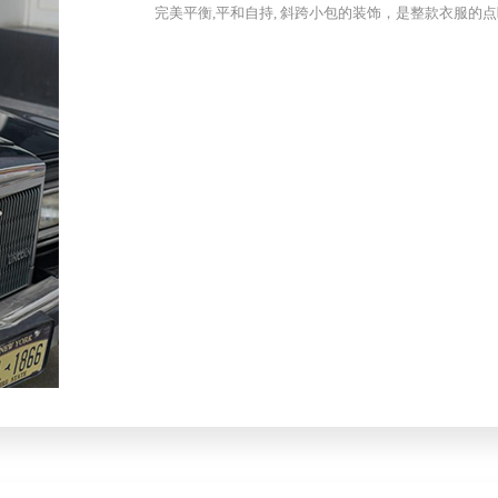
完美平衡,平和自持, 斜跨小包的装饰，是整款衣服的