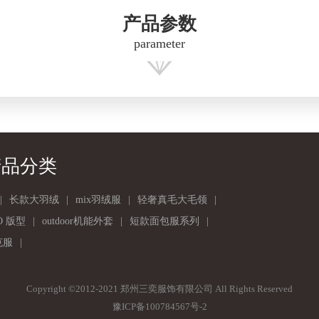
产品参数
parameter
产品分类
|
长款大羽绒
|
mix羽绒服
|
轻奢真毛大毛领
|
O 版型
|
outdoor机能外套
|
短款面包服系列
|
克服
|
Copyright ©2012-2021 郑州三奕服饰有限公司 All Rights Reserved
豫ICP备100784567号-2