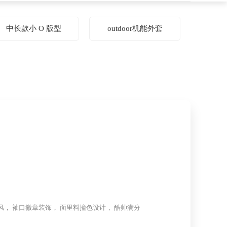
中长款小 O 版型
outdoor机能外套
风， 袖口徽章装饰， 面里料撞色设计， 酷帅满分