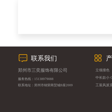
联系我们
郑州市三奕服饰有限公司
立领撞色
中长款小 
服务热线：15138979088
联系地址：郑州市锦荣商贸城B座2009
工装风派